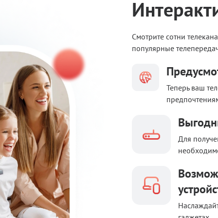
Интеракт
Смотрите сотни телекан
популярные телепередач
Предусмо
Теперь ваш те
предпочтениям
Выгодн
Для получе
необходимо
Возмож
устройс
Наслаждай
гаджетах.