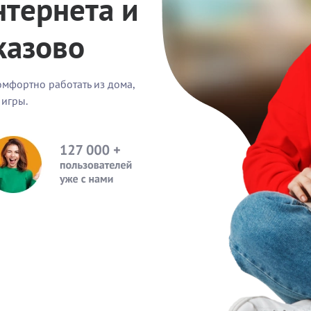
нтернета и
казово
омфортно работать из дома,
 игры.