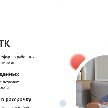
ТТК
омфортно работать из
юбимые игры.
 данных
е позволит
ильмы
 в рассрочку
интернет в любой