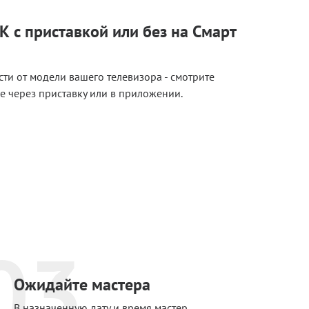
К с приставкой или без на Смарт
сти от модели вашего телевизора - смотрите
е через приставку или в приложении.
03
Ожидайте мастера
В назначенную дату и время мастер